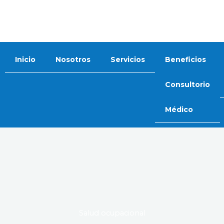
Ir
al
contenido
Inicio
Nosotros
Servicios
Beneficios
Consultorio
Médico
Salud ocupacional